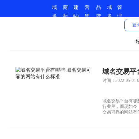
域
商
建
营
品
域
管
名
标
站/
销
牌
名
理
商
服
小
推
保
资
中
登
城
务
程
广
护
讯
心
序
域名交易平
时间：2022-05-01 03
域名交易平台有哪
行业里，而现如今
交易可靠的网站有