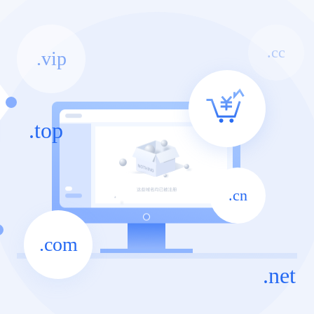
.cc
.vip
.top
.cn
.com
.net