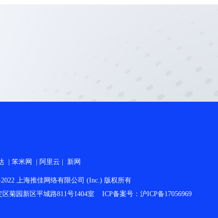
达
|
笨米网
|
阿里云
|
新网
2013-2022 上海推佳网络有限公司 (Inc.) 版权所有
菊园新区平城路811号1404室 ICP备案号：沪ICP备17056969