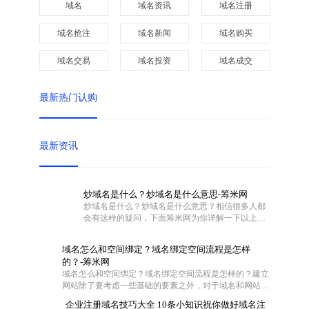
域名
域名资讯
域名注册
域名抢注
域名新闻
域名购买
域名交易
域名投资
域名成交
最新热门认购
最新资讯
炒域名是什么？炒域名是什么意思-筹米网
炒域名是什么？炒域名是什么意思？相信很多人都
会有这样的疑问，下面筹米网为你详解一下以上问
题。
域名怎么和空间绑定？域名绑定空间流程是怎样
的？-筹米网
域名怎么和空间绑定？域名绑定空间流程是怎样的？建立
网站除了要考虑一些基础的要素之外，对于域名和网站空
间也是需要慎重对待的。不过这两者在具体操作的时候怎
企业注册域名技巧大全 10条小知识祝你做好域名注