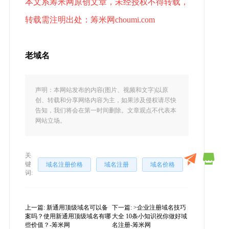
本文系筹米网原创文章，未经授权不得转载，
转载需注明出处：筹米网choumi.com
老域名
声明：本网站发布的内容(图片、视频和文字)以原
创、转载和分享网络内容为主，如果涉及侵权请尽快
告知，我们将会在第一时间删除。文章观点不代表本
网站立场。
关
键
域名注册价格
域名注册
域名价格
词:
上一篇:
新通用顶级域名可以备
下一篇:
>企业注册域名技巧
案吗？使用新通用顶级域名有哪
大全 10条小知识祝你做好域
些价值？-筹米网
名注册-筹米网