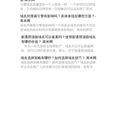
IP，让用户可以通过域名访问网站空间。那么网站域名如
注册域名就像是给一个人取名一样，一个好听好记的域
何绑定空间？下面筹米网小编就带大家去看看域名怎么和
名，不仅能给品牌带来一定形象还可以起到推广宣传的
空间绑定和域名绑定空间流程是怎样的。
效果，尤其是一些短的域名，在互联网中起到的作用更
域名对搜索引擎有影响吗？具体体现在哪些方面？-
大，那么作为一家企业怎么去注册域名成了企业的难
筹米网
题，今天筹米就给大家一些小妙招！帮你选择适合的好
域名对搜索引擎有影响吗？不管是从域名的拼写方式还
域名：
是域名的存在时间方面看都是有影响的。域名的拼写是
为了符合中国用户输入习惯，拼音域名是网站首选，并
新通用顶级域名可以备案吗？使用新通用顶级域名
且一般来说域名时间越长对优化越有帮助，但是在用老
有哪些价值？-筹米网
域名时，要注意域名是否被K这样是对SEO不利。当然还
作为一种无形的互联网资产，域名不仅可以搭建网
有其他一些影响
站，还可以用作投资交易。那么，对于新通用顶级域
名，你了解多少。下面就由小编来给大家详细的介绍
域名选择策略有哪些？如何选择域名技巧？-筹米网
下，新通用顶级域名可以备案吗？使用新通用顶级域名
域名选择策略有哪些？如何选择域名技巧？域名的选择
有哪些价值？
对企业在推广上的传播与记忆有很深的影响，也有许多
企业通过域名提升知名度。因此，企业注册域名时更需
要谨慎对待，以下是筹米网小编为大家介绍的域名选择
策略有哪些和如何选择域名技巧。