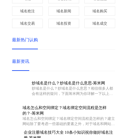
域名抢注
域名新闻
域名购买
域名交易
域名投资
域名成交
最新热门认购
最新资讯
炒域名是什么？炒域名是什么意思-筹米网
炒域名是什么？炒域名是什么意思？相信很多人都
会有这样的疑问，下面筹米网为你详解一下以上问
题。
域名怎么和空间绑定？域名绑定空间流程是怎样
的？-筹米网
域名怎么和空间绑定？域名绑定空间流程是怎样的？建立
网站除了要考虑一些基础的要素之外，对于域名和网站空
间也是需要慎重对待的。不过这两者在具体操作的时候怎
企业注册域名技巧大全 10条小知识祝你做好域名注
么联系在一起呢?一般都是通过域名解析把域名指向空间
册-筹米网