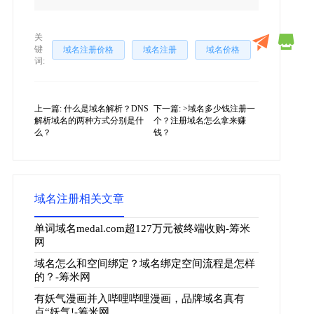
关
键
域名注册价格
域名注册
域名价格
词:
上一篇:
什么是域名解析？DNS
下一篇:
>域名多少钱注册一
解析域名的两种方式分别是什
个？注册域名怎么拿来赚
么？
钱？
域名注册相关文章
单词域名medal.com超127万元被终端收购-筹米
网
域名怎么和空间绑定？域名绑定空间流程是怎样
的？-筹米网
有妖气漫画并入哔哩哔哩漫画，品牌域名真有
点“妖气!-筹米网