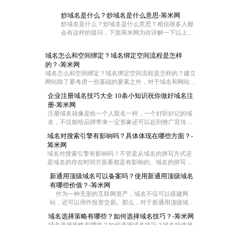
炒域名是什么？炒域名是什么意思-筹米网
炒域名是什么？炒域名是什么意思？相信很多人都
会有这样的疑问，下面筹米网为你详解一下以上问
题。
域名怎么和空间绑定？域名绑定空间流程是怎样
的？-筹米网
域名怎么和空间绑定？域名绑定空间流程是怎样的？建立
网站除了要考虑一些基础的要素之外，对于域名和网站空
间也是需要慎重对待的。不过这两者在具体操作的时候怎
企业注册域名技巧大全 10条小知识祝你做好域名注
么联系在一起呢?一般都是通过域名解析把域名指向空间
册-筹米网
IP，让用户可以通过域名访问网站空间。那么网站域名如
注册域名就像是给一个人取名一样，一个好听好记的域
何绑定空间？下面筹米网小编就带大家去看看域名怎么和
名，不仅能给品牌带来一定形象还可以起到推广宣传的
空间绑定和域名绑定空间流程是怎样的。
效果，尤其是一些短的域名，在互联网中起到的作用更
域名对搜索引擎有影响吗？具体体现在哪些方面？-
大，那么作为一家企业怎么去注册域名成了企业的难
筹米网
题，今天筹米就给大家一些小妙招！帮你选择适合的好
域名对搜索引擎有影响吗？不管是从域名的拼写方式还
域名：
是域名的存在时间方面看都是有影响的。域名的拼写是
为了符合中国用户输入习惯，拼音域名是网站首选，并
新通用顶级域名可以备案吗？使用新通用顶级域名
且一般来说域名时间越长对优化越有帮助，但是在用老
有哪些价值？-筹米网
域名时，要注意域名是否被K这样是对SEO不利。当然还
作为一种无形的互联网资产，域名不仅可以搭建网
有其他一些影响
站，还可以用作投资交易。那么，对于新通用顶级域
名，你了解多少。下面就由小编来给大家详细的介绍
域名选择策略有哪些？如何选择域名技巧？-筹米网
下，新通用顶级域名可以备案吗？使用新通用顶级域名