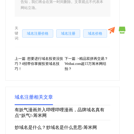
告知，我们将会在第一时间删除。文章观点不代表本
网站立场。
关
键
域名注册价格
域名注册
域名价格
词:
上一篇:
想要进行域名投资没技
下一篇:
>精品双拼再交易？
巧？4招带你掌握投资域名技
Weihai.com超15万筹米网结
巧！
拍？
域名注册相关文章
有妖气漫画并入哔哩哔哩漫画，品牌域名真有
点“妖气!-筹米网
炒域名是什么？炒域名是什么意思-筹米网