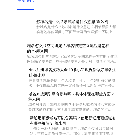
最新资讯
炒域名是什么？炒域名是什么意思-筹米网
炒域名是什么？炒域名是什么意思？相信很多人都
会有这样的疑问，下面筹米网为你详解一下以上问
题。
域名怎么和空间绑定？域名绑定空间流程是怎样
的？-筹米网
域名怎么和空间绑定？域名绑定空间流程是怎样的？建立
网站除了要考虑一些基础的要素之外，对于域名和网站空
间也是需要慎重对待的。不过这两者在具体操作的时候怎
企业注册域名技巧大全 10条小知识祝你做好域名注
么联系在一起呢?一般都是通过域名解析把域名指向空间
册-筹米网
IP，让用户可以通过域名访问网站空间。那么网站域名如
注册域名就像是给一个人取名一样，一个好听好记的域
何绑定空间？下面筹米网小编就带大家去看看域名怎么和
名，不仅能给品牌带来一定形象还可以起到推广宣传的
空间绑定和域名绑定空间流程是怎样的。
效果，尤其是一些短的域名，在互联网中起到的作用更
域名对搜索引擎有影响吗？具体体现在哪些方面？-
大，那么作为一家企业怎么去注册域名成了企业的难
筹米网
题，今天筹米就给大家一些小妙招！帮你选择适合的好
域名对搜索引擎有影响吗？不管是从域名的拼写方式还
域名：
是域名的存在时间方面看都是有影响的。域名的拼写是
为了符合中国用户输入习惯，拼音域名是网站首选，并
新通用顶级域名可以备案吗？使用新通用顶级域名
且一般来说域名时间越长对优化越有帮助，但是在用老
有哪些价值？-筹米网
域名时，要注意域名是否被K这样是对SEO不利。当然还
作为一种无形的互联网资产，域名不仅可以搭建网
有其他一些影响
站，还可以用作投资交易。那么，对于新通用顶级域