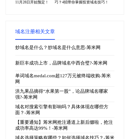
11月28日开始预定！
巧？4招带你掌握投资域名技巧！
域名注册相关文章
炒域名是什么？炒域名是什么意思-筹米网
新巨丰成功上市，品牌域名中西合璧?-筹米网
单词域名medal.com超127万元被终端收购-筹米
网
洪九果品摘得“水果第一股”，论品牌域名哪家
强?-筹米网
域名对搜索引擎有影响吗？具体体现在哪些方
面？-筹米网
【重要通知】筹米网抢注通道上新后缀啦，抢注
成功率高达99%！-筹米网
域名选择策略有哪些？如何选择域名技巧？-筹米