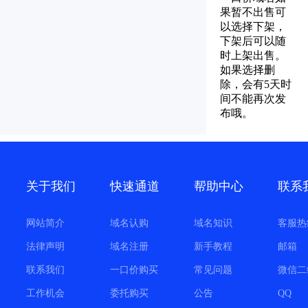
果暂不出售可
以选择下架，
下架后可以随
时上架出售。
如果选择删
除，会有5天时
间不能再次发
布哦。
关于我们
快速通道
帮助中心
联系
网站简介
域名认购
域名知识
客服热
法律声明
域名注册
新手教程
邮箱
联系我们
一口价购买
常见问题
微信二
工作机会
委托购买
公告
QQ