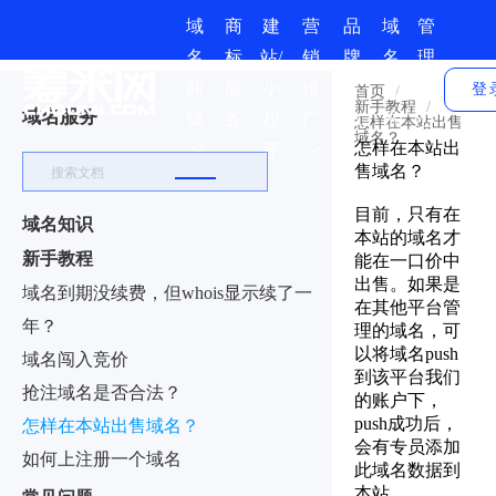
域
商
建
营
品
域
管
名
标
站/
销
牌
名
理
商
服
小
推
保
资
中
登
首页
/
新手教程
/
域名服务
城
务
程
广
护
讯
心
怎样在本站出售
域名？
怎样在本站出
序
售域名？
目前，只有在
域名知识
本站的域名才
新手教程
能在一口价中
出售。如果是
域名到期没续费，但whois显示续了一
在其他平台管
年？
理的域名，可
以将域名push
域名闯入竞价
到该平台我们
抢注域名是否合法？
的账户下，
push成功后，
怎样在本站出售域名？
会有专员添加
如何上注册一个域名
此域名数据到
本站。